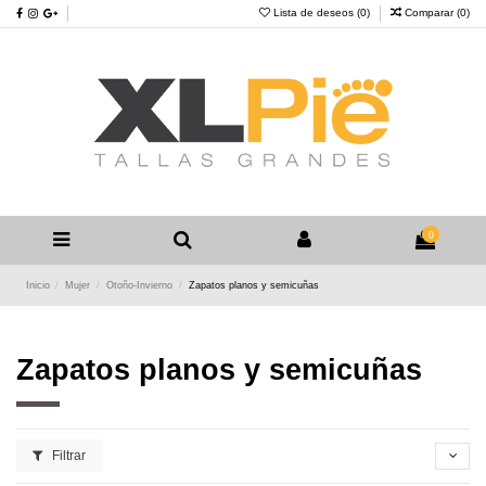
Lista de deseos (
0
)
Comparar (
0
)
0
Inicio
Mujer
Otoño-Invierno
Zapatos planos y semicuñas
Zapatos planos y semicuñas
Filtrar