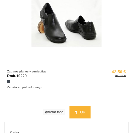
Zapatos planos y semicuñas
42,50 €
Rmk-10229
85,00 €
Negro
Zapato en piel color negro.
OK
Borrar todo
Color