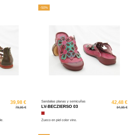
-50%
Sandalias planas y semicuñas
39,98 €
42,48 €
LV-BECZIERSO 03
79,95 €
84,95 €
Granate
de.
Zueco en piel color vino.