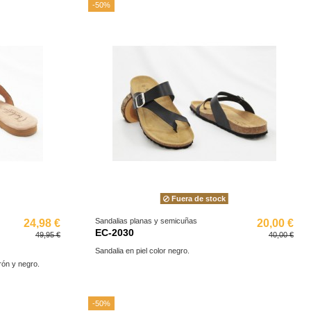
-50%
Fuera de stock
Sandalias planas y semicuñas
24,98 €
20,00 €
EC-2030
49,95 €
40,00 €
Sandalia en piel color negro.
rón y negro.
-50%