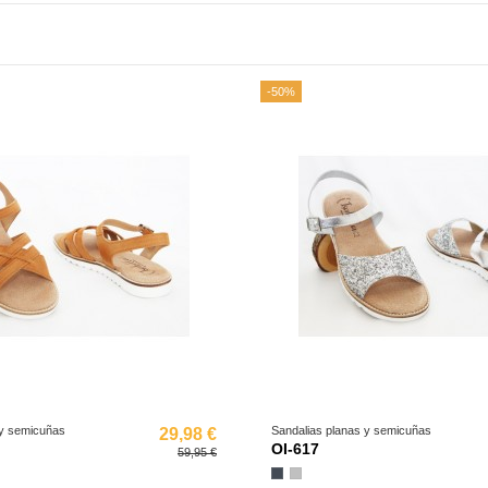
-50%
 y semicuñas
Sandalias planas y semicuñas
29,98 €
OI-617
59,95 €
Negro
Plata