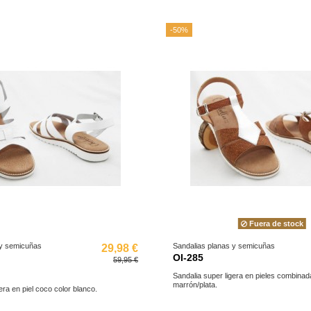
-50%
Fuera de stock
 y semicuñas
Sandalias planas y semicuñas
29,98 €
OI-285
59,95 €
Sandalia super ligera en pieles combinad
marrón/plata.
era en piel coco color blanco.