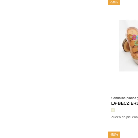
-50%
Sandalias planas
LV-BECZIER
Beige
Zueco en piel co
-50%