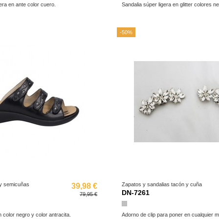
era en ante color cuero.
Sandalia súper ligera en glitter colores ne
-50%
 y semicuñas
Zapatos y sandalias tacón y cuña
39,98 €
DN-7261
79,95 €
Plata
n color negro y color antracita.
Adorno de clip para poner en cualquier 