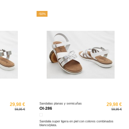
-50%
Sandalias planas y semicuñas
29,98 €
29,98 €
OI-286
59,95 €
59,95 €
Blanco
Sandalia super ligera en piel con colores combinados
blanco/plata.