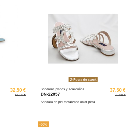
Fuera de stock
Sandalias planas y semicuñas
32,50 €
37,50 €
DN-22057
65,00 €
75,00 €
Sandalia en piel metalizada color plata .
-50%