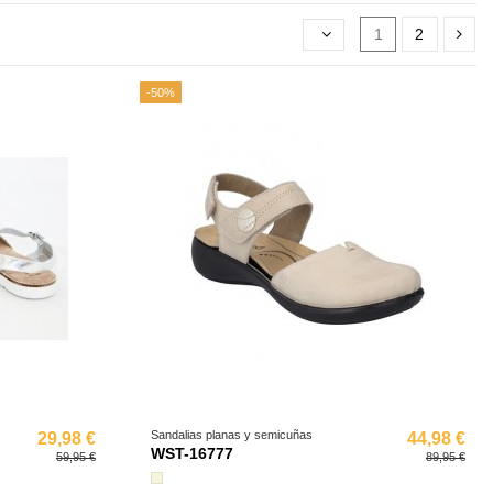
1
2
-50%
Sandalias planas y semicuñas
29,98 €
44,98 €
WST-16777
59,95 €
89,95 €
Beige