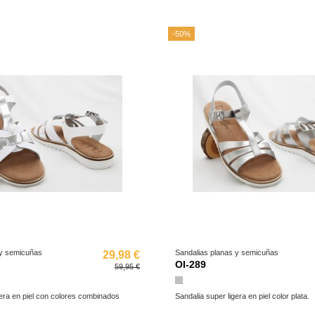
-50%
 y semicuñas
Sandalias planas y semicuñas
29,98 €
OI-289
59,95 €
Plata
gera en piel con colores combinados
Sandalia super ligera en piel color plata.