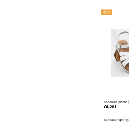
-50%
Sandalias planas
OI-281
Blanco
Sandalia super lig