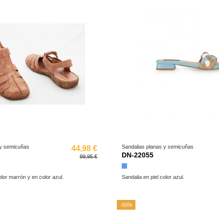
 y semicuñas
Sandalias planas y semicuñas
44,98 €
DN-22055
89,95 €
Azul
olor marrón y en color azul.
Sandalia en piel color azul.
-50%