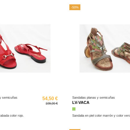
-50%
 y semicuñas
Sandalias planas y semicuñas
54,50 €
LV-VACA
109,00 €
Verde
rabada color rojo.
Sandalia en piel color marrón y color ver