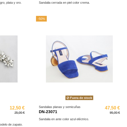
gro, plata y oro.
Sandalia cerrada en piel color crema.
-50%
Fuera de stock
Sandalias planas y semicuñas
12,50 €
47,50 €
DN-23071
25,00 €
95,00 €
Sandalia en ante color azul eléctrico.
modelo de zapato.