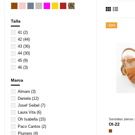
Talla
-50%
41
(2)
42
(44)
43
(36)
44
(30)
45
(9)
46
(3)
Marca
Almani
(3)
Daniela
(12)
Josef Seibel
(7)
Laura Vita
(6)
Oh Isabella
(15)
Sandalias planas
OI-22
Paco Cantos
(2)
Marrón
Plumers
(4)