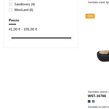
Sandalia súper lig
Sandlovers
(4)
WestLand
(6)
-50%
Precio
41,00 € - 105,00 €
Sandalias planas
WST-16766
Negro
Metal
Sandalia en piel e