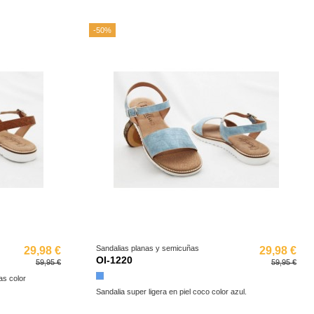
-50%
Sandalias planas y semicuñas
29,98 €
29,98 €
OI-1220
59,95 €
59,95 €
as color
Azul
Sandalia super ligera en piel coco color azul.