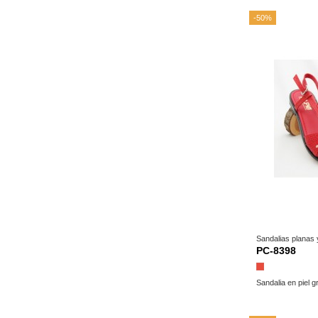
-50%
Sandalias planas
PC-8398
Rojo
Sandalia en piel g