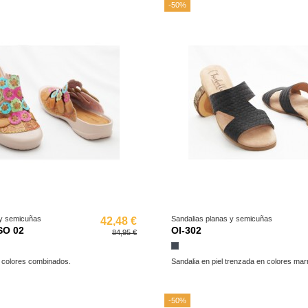
-50%
 y semicuñas
Sandalias planas y semicuñas
42,48 €
SO 02
OI-302
84,95 €
Negro
n colores combinados.
Sandalia en piel trenzada en colores mar
-50%