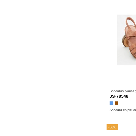
Sandalias planas
JS-79548
Azul
Marrón
Sandalia en piel c
-50%