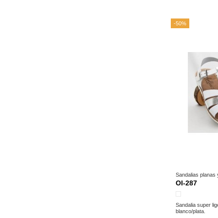
-50%
Sandalias planas
OI-287
Blanco
Sandalia super li
blanco/plata.