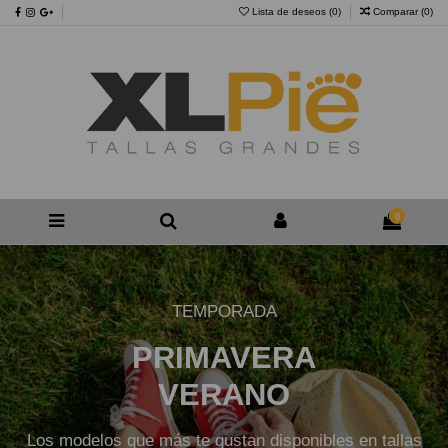
Lista de deseos (
0
)
Comparar (
0
)
0
TEMPORADA
PRIMAVERA
VERANO
Los modelos que más te gustan disponibles en tallas