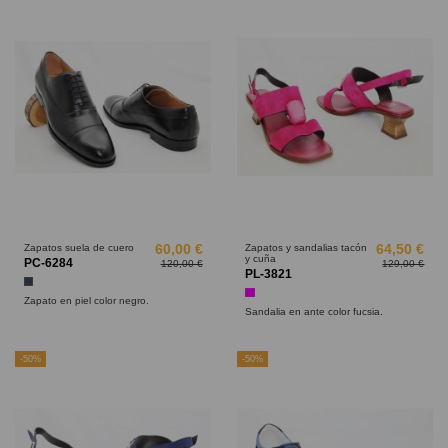
Zapatos suela de cuero
60,00 €
Zapatos y sandalias tacón
64,50 €
y cuña
PC-6284
120,00 €
129,00 €
PL-3821
Negro
Fucsia
Zapato en piel color negro.
Sandalia en ante color fucsia.
-50%
-50%