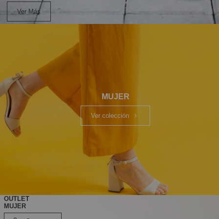
Ver Más
MUJER
Ver colección
OUTLET
MUJER