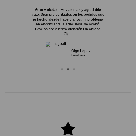
contrar una
Gran variedad. Muy atentas y agradable
Tienen much
sin "poder
trato. Siempre puntuales en los pedidos que
gastamos un
he hecho, desde hace 3 años, mi problema,
talla en tie
en encontrar talla adecuada, se acabó.
tienen 
Gracias por vuestra atención.Un abrazo.
Olga.
alvez
Business
Olga López
Facebook