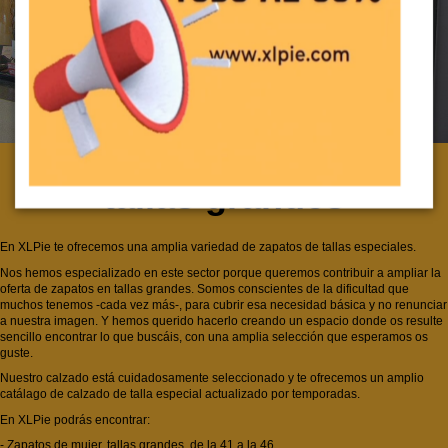
XLPie – Tu zapatería de
tallas grandes
En XLPie te ofrecemos una amplia variedad de zapatos de tallas especiales.
Nos hemos especializado en este sector porque queremos contribuir a ampliar la
oferta de zapatos en tallas grandes. Somos conscientes de la dificultad que
muchos tenemos -cada vez más-, para cubrir esa necesidad básica y no renunciar
a nuestra imagen. Y hemos querido hacerlo creando un espacio donde os resulte
sencillo encontrar lo que buscáis, con una amplia selección que esperamos os
guste.
Nuestro calzado está cuidadosamente seleccionado y te ofrecemos un amplio
catálago de calzado de talla especial actualizado por temporadas.
En XLPie podrás encontrar:
- Zapatos de mujer, tallas grandes, de la 41 a la 46.