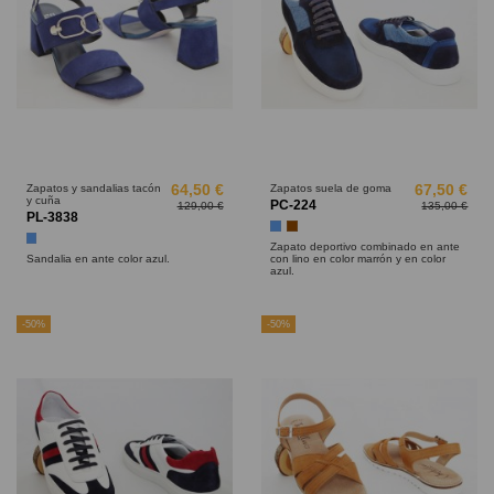
Zapatos y sandalias tacón
64,50 €
Zapatos suela de goma
67,50 €
y cuña
PC-224
129,00 €
135,00 €
PL-3838
Azul
Marrón
Azul
Zapato deportivo combinado en ante
Sandalia en ante color azul.
con lino en color marrón y en color
azul.
-50%
-50%