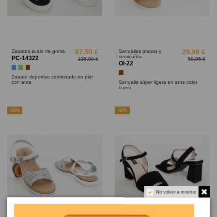
Zapatos suela de goma
67,50 €
Sandalias planas y
29,98 €
semicuñas
PC-14322
135,00 €
59,95 €
OI-22
Azul
Verde
Marrón
Marrón
Zapato deportivo combinado en piel
con ante.
Sandalia súper ligera en ante color
cuero.
-50%
-50%
No volver a mostrar