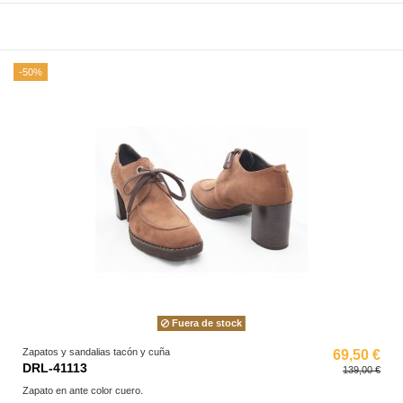
-50%
Fuera de stock
Zapatos y sandalias tacón y cuña
69,50 €
DRL-41113
139,00 €
Zapato en ante color cuero.