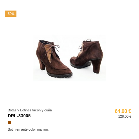
-50%
Botas y Botines tacón y cuña
64,00 €
DRL-33005
128,00 €
Marrón
Botín en ante color marrón.