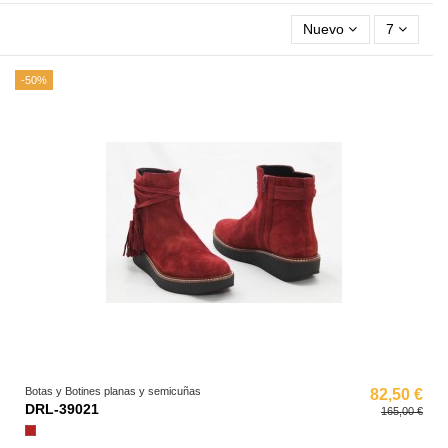
Nuevo
7
-50%
Botas y Botines planas y semicuñas
82,50 €
DRL-39021
165,00 €
Granate