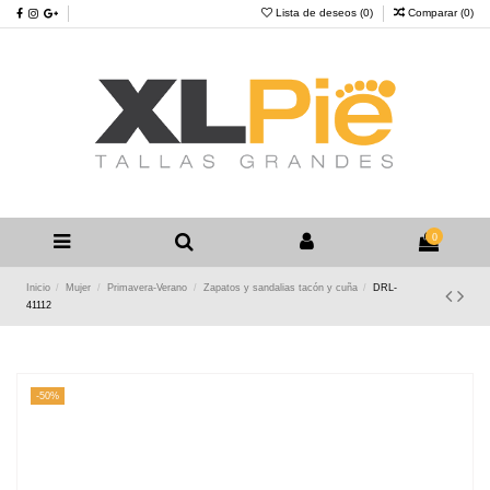
Lista de deseos (
0
)
Comparar (
0
)
0
Inicio
Mujer
Primavera-Verano
Zapatos y sandalias tacón y cuña
DRL-
41112
-50%