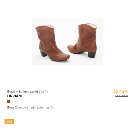
Botas y Botines tacón y cuña
42,00 €
DN-9476
105,00 €
Marrón
Bota Cowboy en piel color marrón.
-60%