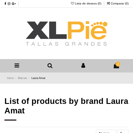
Lista de deseos (
0
)
Comparar (
0
)
0
Inicio
Marcas
Laura Amat
List of products by brand Laura
Amat