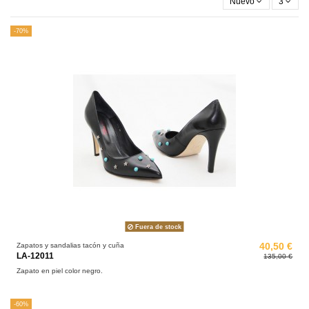
Nuevo
3
-70%
Fuera de stock
Zapatos y sandalias tacón y cuña
40,50 €
LA-12011
135,00 €
Zapato en piel color negro.
-60%