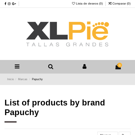
Lista de deseos (
0
)
Comparar (
0
)
0
Inicio
Marcas
Papuchy
List of products by brand
Papuchy