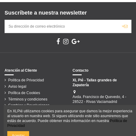
Suscríbete a nuestra newsletter
>
Atención al Cliente
Contacto
Politica de Privacidad
XL Pié - Tallas grandes de
Zapatería
Aviso legal
Política de Cookies
Avda. Francisco de Quevedo, 4 -
Términos y condiciones
28522 - Rivas Vaciamadrid
Cambios y Devoluciones
91 499 59 86
En XLPié utilizamos cookies para asegurar que damos la mejor experiencia
Condiciones de Envío
al usuario en nuestra web. Si sigues utilizando este sitio asumiremos que
info@xlpie.com
Pago seguro
estás de acuerdo. Puede obtener más información en nuestra
Política de
Privacidad
Aceptar