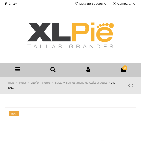
Lista de deseos (
0
)
Comparar (
0
)
0
Inicio
Mujer
Otoño-Invierno
Botas y Botines ancho de caña especial
AL-
3011
-50%