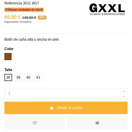
Referencia
3011 W17
Últimas unidades en stock
69,50 €
139,00 €
-50%
Impuestos incluidos
Botín de caña alta y ancha en piel.
Color
Marrón
Talla
38
39
40
41
Añadir al carrito