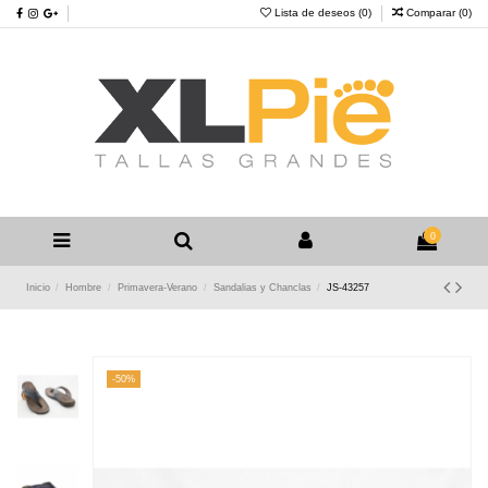
Lista de deseos (
0
)
Comparar (
0
)
0
Inicio
Hombre
Primavera-Verano
Sandalias y Chanclas
JS-43257
-50%