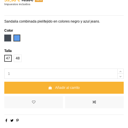
79,95 €
Impuestos incluidos
Sandalia combinada piel/tejido en colores negro y azul jeans.
Color
Negro
Azul
Talla
47
48
Añadir al carrito