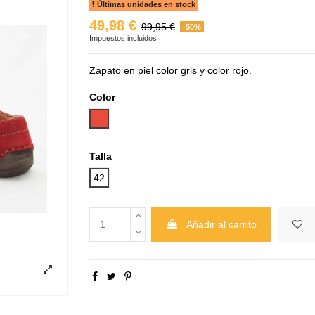
Últimas unidades en stock
49,98 €
99,95 €
-50%
Impuestos incluidos
Zapato en piel color gris y color rojo.
Color
Rojo
Talla
42
Añadir al carrito